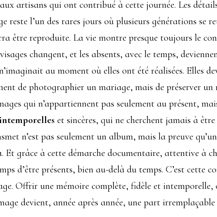
u’aux artisans qui ont contribué à cette journée. Les détails
age reste l’un des rares jours où plusieurs générations se
ra être reproduite. La vie montre presque toujours le contr
s visages changent, et les absents, avec le temps, devien
n’imaginait au moment où elles ont été réalisées. Elles 
ement de photographier un mariage, mais de préserver un
images qui n’appartiennent pas seulement au présent, mai
intemporelles
et sincères, qui ne cherchent jamais à êtr
nsmet n’est pas seulement un album, mais la preuve qu’un jo
t là. Et grâce à cette démarche documentaire, attentive à c
ps d’être présents, bien au-delà du temps. C’est cette co
age. Offrir une mémoire complète, fidèle et intemporelle,
mage devient, année après année, une part irremplaçable de