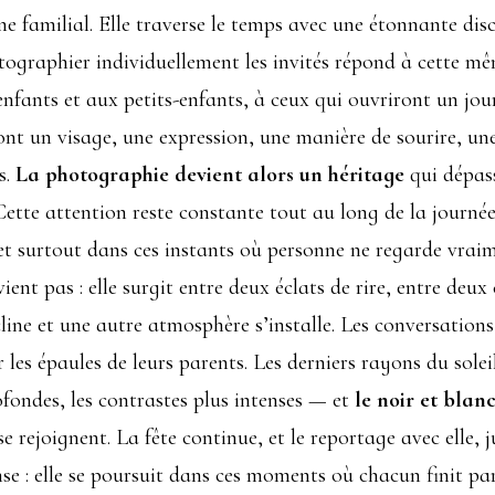
e familial. Elle traverse le temps avec une étonnante dis
graphier individuellement les invités répond à cette même
nfants et aux petits-enfants, à ceux qui ouvriront un jou
ront un visage, une expression, une manière de sourire, un
s.
La photographie devient alors un héritage
qui dépas
e. Cette attention reste constante tout au long de la jou
s, et surtout dans ces instants où personne ne regarde vra
vient pas : elle surgit entre deux éclats de rire, entre de
line et une autre atmosphère s’installe. Les conversations
les épaules de leurs parents. Les derniers rayons du soleil
ofondes, les contrastes plus intenses — et
le noir et blanc
se rejoignent. La fête continue, et le reportage avec elle, 
nse : elle se poursuit dans ces moments où chacun finit p