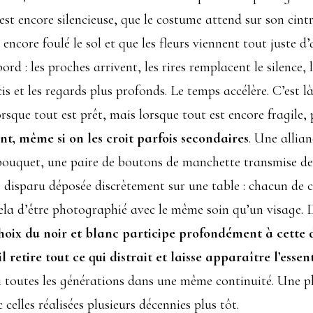
st encore silencieuse, que le costume attend sur son cint
 encore foulé le sol et que les fleurs viennent tout juste 
rd : les proches arrivent, les rires remplacent le silence,
is et les regards plus profonds. Le temps accélère. C’est 
sque tout est prêt, mais lorsque tout est encore fragile, 
nt, même si on les croit parfois secondaires
. Une allia
bouquet, une paire de boutons de manchette transmise d
disparu déposée discrètement sur une table : chacun de c
 cela d’être photographié avec le même soin qu’un visage.
hoix du noir et blanc participe profondément à cette
l retire tout ce qui distrait et laisse apparaître l’essen
ssi toutes les générations dans une même continuité. Une p
elles réalisées plusieurs décennies plus tôt.