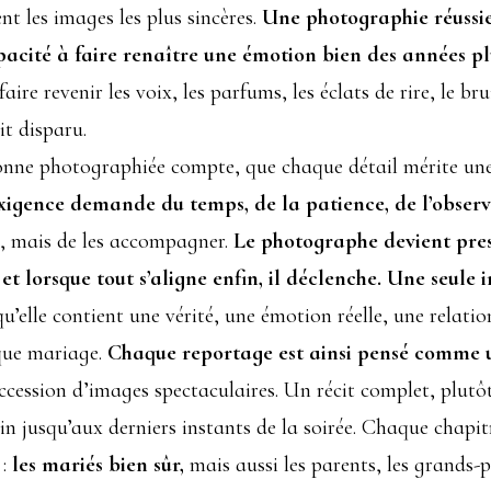
nt les images les plus sincères.
Une photographie réussie
acité à faire renaître une émotion bien des années pl
aire revenir les voix, les parfums, les éclats de rire, le br
t disparu.
onne photographiée compte, que chaque détail mérite une 
xigence demande du temps, de la patience, de l’observ
s, mais de les accompagner.
Le photographe devient presqu
e, et lorsque tout s’aligne enfin, il déclenche. Une seul
qu’elle contient une vérité, une émotion réelle, une relati
aque mariage.
Chaque reportage est ainsi pensé comme
ession d’images spectaculaires. Un récit complet, plutô
in jusqu’aux derniers instants de la soirée. Chaque chapit
 :
les mariés bien sûr,
mais aussi les parents, les grands-pa