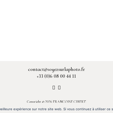
contact@soyezsurlaphoto.fr
+33 (0)6 08 00 44 11
Copyright © 2026 FRANCOISE CIBERT.
Partenaire :
Fluffy Design
eilleure expérience sur notre site web. Si vous continuez à utiliser ce
entions Légales
|
Politique de confidentialité
|
Contact |
Réalisation :
Fluffy Desi