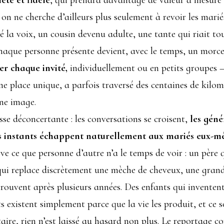
te et fidèle
, qui prendra davantage de valeur à mesure 
on ne cherche d’ailleurs plus seulement à revoir les mari
la voix, un cousin devenu adulte, une tante qui riait tou
aque personne présente devient, avec le temps, un morceau
r chaque invité,
individuellement ou en petits groupes —
e place unique, a parfois traversé des centaines de kilom
une image.
sse déconcertante : les conversations se croisent,
les géné
s instants échappent naturellement aux mariés eux-
rve ce que personne d’autre n’a le temps de voir : un père 
ui replace discrètement une mèche de cheveux, une grand
trouvent après plusieurs années. Des enfants qui inventent
 existent simplement parce que la vie les produit, et ce s
re, rien n’est laissé au hasard non plus. Le reportage co